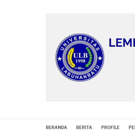
Lompat
ke
konten
BERANDA
BERITA
PROFILE
PE