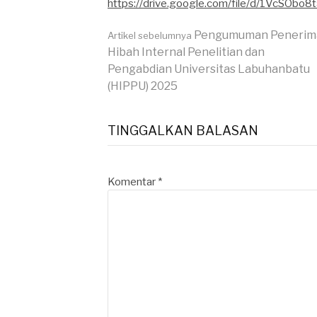
https://drive.google.com/file/d/1VcSOb
Lanjut
Pengumuman Penerim
Artikel sebelumnya
Hibah Internal Penelitian dan
Pengabdian Universitas Labuhanbatu
Membaca
(HIPPU) 2025
TINGGALKAN BALASAN
Komentar
*