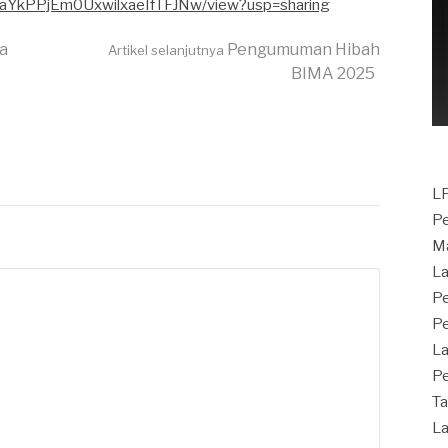
o8taYkPPjEm0UxwilxaeIfTFJNw/view?usp=sharing
a
Pengumuman Hibah
Artikel selanjutnya
BIMA 2025
LP
Pe
M
L
Pe
Pe
La
Pe
Ta
La