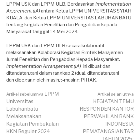
LPPM USK dan LPPM ULB, Berdasarkan
Implementation
Aggrement (IA)
antara Ketua LPPM UNIVERSITAS SYIAH
KUALA, dan Ketua LPPM UNIVERSITAS LABUHANBATU
tentang kegiatan Penelitian dan Pengabdian kepada
Masyarakat tanggal 14 Mei 2024.
LPPM USK dan LPPM ULB secara kolaboratif
melaksanakan
Kolaborasi Kegiatan Bimtek Manajemen
Jurnal Penelitian dan Pengabdian Kepada Masyarakat.
Implementation Arrangement (IA)
ini dibuat dan
ditandatangani dalam rangkap 2 (dua), ditandatangani
dan dipegang oleh masing-masing PIHAK.
Lanjut
LPPM
Artikel sebelumnya
Artikel selanjutnya
Universitas
KEGIATAN TEMU
Labuhanbatu
RESPONDEN KANTOR
Membaca
Melaksanakan
PERWAKILAN BANK
Kegiatan Pembekalan
INDONESIA
KKN Reguler 2024
PEMATANGSIANTAR
TAHUN 2025